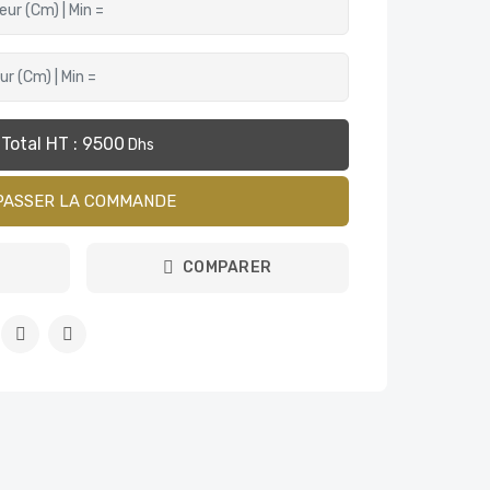
Total HT :
9500
Dhs
PASSER LA COMMANDE
COMPARER