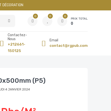
ET DÉCORATION
0
0
0
PRIX TOTAL
0
Contactez-
Nous
Email
+212661-
contact@rgpub.com
150125
00x500mm (P5)
UDI 4 JANVIER 2024